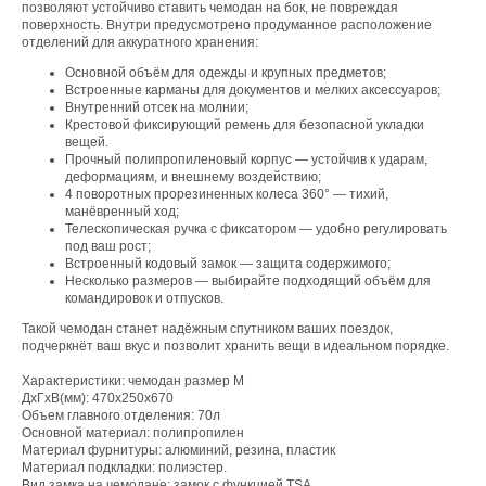
позволяют устойчиво ставить чемодан на бок, не повреждая
поверхность. Внутри предусмотрено продуманное расположение
отделений для аккуратного хранения:
Основной объём для одежды и крупных предметов;
Встроенные карманы для документов и мелких аксессуаров;
Внутренний отсек на молнии;
Крестовой фиксирующий ремень для безопасной укладки
вещей.
Прочный полипропиленовый корпус — устойчив к ударам,
деформациям, и внешнему воздействию;
4 поворотных прорезиненных колеса 360° — тихий,
манёвренный ход;
Телескопическая ручка с фиксатором — удобно регулировать
под ваш рост;
Встроенный кодовый замок — защита содержимого;
Несколько размеров — выбирайте подходящий объём для
командировок и отпусков.
Такой чемодан станет надёжным спутником ваших поездок,
подчеркнёт ваш вкус и позволит хранить вещи в идеальном порядке.
Характеристики: чемодан размер М
ДхГхВ(мм): 470x250x670
Объем главного отделения: 70л
Основной материал: полипропилен
Материал фурнитуры: алюминий, резина, пластик
Материал подкладки: полиэстер.
Вид замка на чемодане: замок с функцией TSA