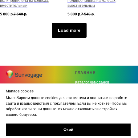
полипропилена на колесах,
полипропилена на колесах,
вместительный
вместительный
5 800
р.
7 540
р.
5 800
р.
7 540
р.
Load more
ГЛАВНАЯ
Каталог чемоданов
© 2026 Sunvoyage
Детская серия
Manage cookies
Все права защищены
Мы собираем данные cookies для статистики и аналитики по работе
Серия ABS
сайта и взаимодействия с покупателем. Если вы не хотите чтобы мы
Серия Полипропилен
обрабатывали ваши данные, их можно отключить в настройках
вашего браузера.
КОНТАКТЫ
Окей
Оплата и доставка