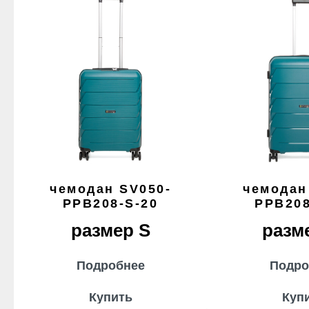
чемодан SV050-
чемодан
PPB208-S-20
PPB208
размер S
разм
Подробнее
Подро
Купить
Куп