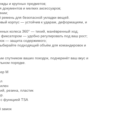
ежды и крупных предметов;
 документов и мелких аксессуаров;
лнии;
 ремень для безопасной укладки вещей.
вый корпус — устойчив к ударам, деформациям, и
нных колеса 360° — тихий, манёвренный ход;
с фиксатором — удобно регулировать под ваш рост;
мок — защита содержимого;
выбирайте подходящий объём для командировок и
м спутником ваших поездок, подчеркнёт ваш вкус и
льном порядке.
мер М
0л
пилен
й, резина, пластик
р.
 с функцией TSA
й замок