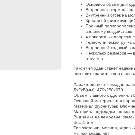
Основной объём для од
Встроенные карманы для
Внутренний отсек на мо
Крестовой фиксирующий
Прочный полипропилено
внешнему воздействию;
4 поворотных прорезине
Телескопическая ручка 
Встроенный кодовый за
Несколько размеров — 
отпусков.
Такой чемодан станет надёжны
позволит хранить вещи в идеа
Характеристики: чемодан раз
ДхГхВ(мм): 470x250x670
Объем главного отделения: 7
Основной материал: полипро
Материал фурнитуры: алюмини
Материал подкладки: полиэсте
Вид замка на чемодане: замок
Вес: 3.5 кг
Тип застежки: молния, кодовы
Ручная кладь: нет