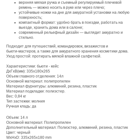
верхняя мягкая ручка и съемный регулируемый плечевой
ремень — можно носить в руке или через плечо;
устойчивые ножки на дне для аккуратной установки на любую
поверхность;
компактный формат: удобно брать в поездки, работать на
выезде, хранить дома или в салоне;
современный рельефный дизайн — выглядит аккуратно и
стильно.
Подходит для путешествий, командировок, визажистов и
бьюти‑мастеров, а также для аккуратного хранения косметики дома.
Уход простой: протирать мягкой влажной салфеткой.
Характеристики: бьюти - кейс
ДхГхВ(мм): 335x180x265
Объем главного отделения: 14л
Основной материал: полипропилен
Материал фурнитуры: алюминий, резина, пластик
Материал подкладки: полиэстер.
Вес: 0,84 кг
Тип застежки: молния
Ручная кладь: да
Объем: 14 л
Основной материал: Полипропилен
Дополнительный материал: Полиэстер, алюминий, резина, пластик
Цвет: черный
WxHxD: 335x265x180 mm