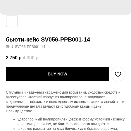
бьюти-кейс SV056-PPB001-14
SKU:
SV056-PPB001-14
2 750
р.
4 300
р.
BUY NOW
Стильный и надежный хард‑кейс для косметики, уходовых средств и
аксессуаров. Жесткий корпус из полипропилена защищает
содержимое в поездках и повседневном использовании, а легкий вес и
продуманные детали делают кейс удобным каждый день.
Преимущества:
ударопрочный полипропилен: держит форму, устойчив к износу
и легким царапинам, не боится влаги, легко очищается;
широкое раскрытие на двух бегунках для быстрого доступа;