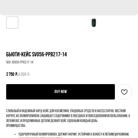
бьюти-кейс SV056-PPB217-14
SKU:
SV056-PPB217-14
2 750
р.
4 300
р.
BUY NOW
Стильный и надежный хард‑кейс для косметики, уходовых средств и аксессуаров. Жесткий
корпус из полипропилена защищает содержимое в поездках и повседневном использовании, а
легкий вес и продуманные детали делают кейс удобным каждый день.
Преимущества:
ударопрочный полипропилен: держит форму, устойчив к износу и легким царапинам,