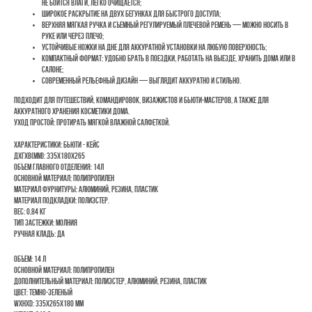
не боится влаги, легко очищается;
широкое раскрытие на двух бегунках для быстрого доступа;
верхняя мягкая ручка и съемный регулируемый плечевой ремень — можно носить в
руке или через плечо;
устойчивые ножки на дне для аккуратной установки на любую поверхность;
компактный формат: удобно брать в поездки, работать на выезде, хранить дома или в
салоне;
современный рельефный дизайн — выглядит аккуратно и стильно.
Подходит для путешествий, командировок, визажистов и бьюти‑мастеров, а также для
аккуратного хранения косметики дома.
Уход простой: протирать мягкой влажной салфеткой.
Характеристики: бьюти - кейс
ДхГхВ(мм): 335x180x265
Объем главного отделения: 14л
Основной материал: полипропилен
Материал фурнитуры: алюминий, резина, пластик
Материал подкладки: полиэстер.
Вес: 0,84 кг
Тип застежки: молния
Ручная кладь: да
Объем: 14 л
Основной материал: Полипропилен
Дополнительный материал: Полиэстер, алюминий, резина, пластик
Цвет: темно-зеленый
WxHxD: 335x265x180 mm