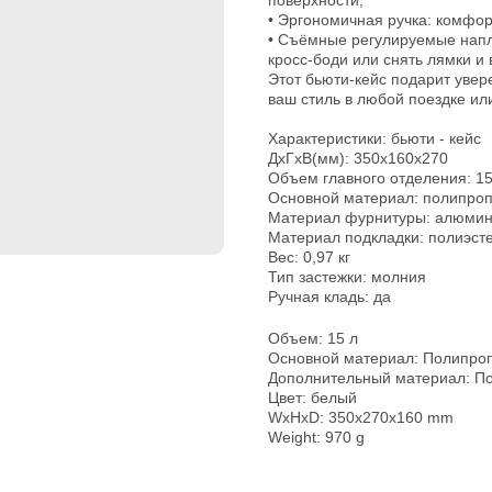
поверхности;
• Эргономичная ручка: комфор
• Съёмные регулируемые напл
кросс-боди или снять лямки и в
Этот бьюти-кейс подарит увер
ваш стиль в любой поездке ил
Характеристики: бьюти - кейс
ДхГхВ(мм): 350x160x270
Объем главного отделения: 1
Основной материал: полипро
Материал фурнитуры: алюмини
Материал подкладки: полиэсте
Вес: 0,97 кг
Тип застежки: молния
Ручная кладь: да
Объем: 15 л
Основной материал: Полипро
Дополнительный материал: По
Цвет: белый
WxHxD: 350x270x160 mm
Weight: 970 g