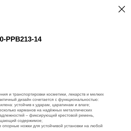
0-PPB213-14
ия и транспортировки косметики, лекарств и мелких
актичный дизайн сочетается с функциональностью:
илена: устойчив к ударам, царапинам и влаге;
несколько карманов на надёжных металлических
адлежностей – фиксирующий крестовой ремень,
ищающий содержимое;
е опорные ножки для устойчивой установки на любой