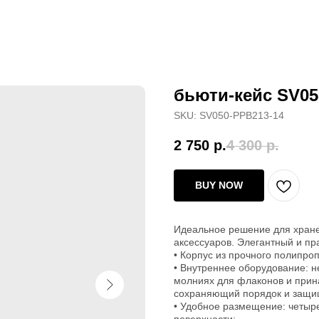
бьюти-кейс SV05
SKU:
SV050-PPB213-14
2 750
р.
4 300
р.
BUY NOW
Идеальное решение для хранен
аксессуаров. Элегантный и пр
• Корпус из прочного полипроп
• Внутреннее оборудование: 
молниях для флаконов и прин
сохраняющий порядок и защ
• Удобное размещение: четыр