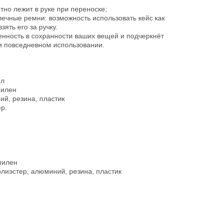
тно лежит в руке при переноске;
ечные ремни: возможность использовать кейс как
зять его за ручку.
енность в сохранности ваших вещей и подчеркнёт
и повседневном использовании.
5л
пилен
й, резина, пластик
р.
пилен
лиэстер, алюминий, резина, пластик