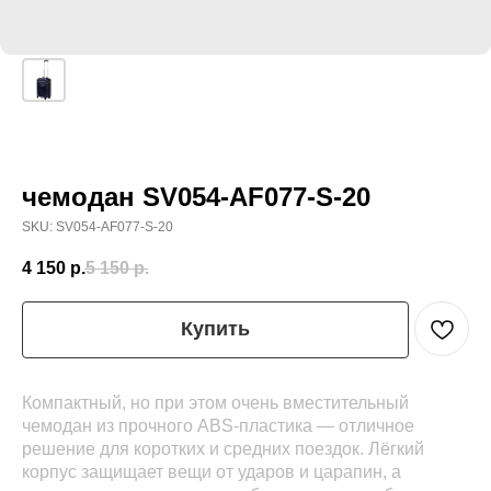
чемодан SV054-AF077-S-20
SKU:
SV054-AF077-S-20
4 150
р.
5 150
р.
Купить
Компактный, но при этом очень вместительный
чемодан из прочного ABS-пластика — отличное
решение для коротких и средних поездок. Лёгкий
корпус защищает вещи от ударов и царапин, а