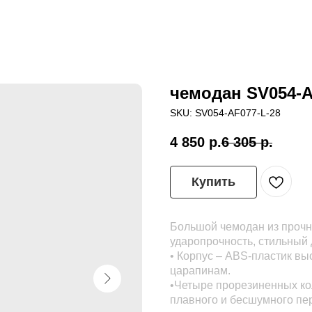
чемодан SV054-A
SKU:
SV054-AF077-L-28
4 850
р.
6 305
р.
Купить
Большой чемодан из прочн
ударопрочность, стильный
• Корпус – ABS-пластик выс
царапинам.
•Четыре прорезиненных ко
плавного и бесшумного пе