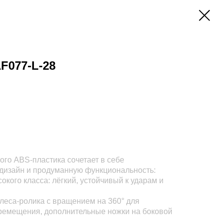
F077-L-28
ого ABS-пластика сочетает в себе
 дизайн и продуманную функциональность:
окого класса: лёгкий, устойчивый к ударам и
леса-ролика с вращением на 360° для
ремещения, дополнительные ножки на боковой