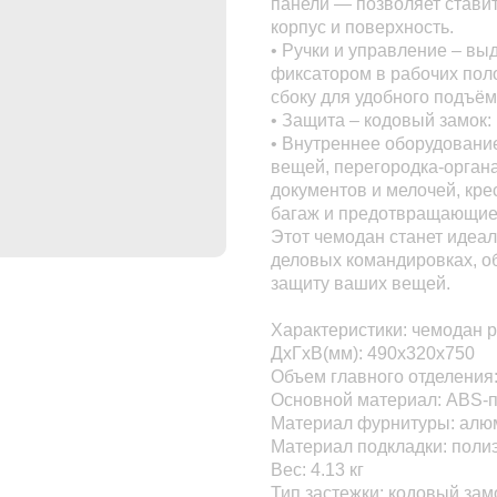
панели — позволяет стави
корпус и поверхность.
• Ручки и управление – в
фиксатором в рабочих поло
сбоку для удобного подъём
• Защита – кодовый замок
• Внутреннее оборудовани
вещей, перегородка-органа
документов и мелочей, кр
багаж и предотвращающие 
Этот чемодан станет идеал
деловых командировках, о
защиту ваших вещей.
Характеристики: чемодан 
ДхГхВ(мм): 490x320x750
Объем главного отделения:
Основной материал: ABS-п
Материал фурнитуры: алюм
Материал подкладки: полиэ
Вес: 4.13 кг
Тип застежки: кодовый зам