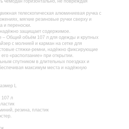
ть чемодан горизонтально, не повреждая
ыдвижная телескопическая алюминиевая ручка с
жениях, мягкие резиновые ручки сверху и
а и переноски.
: надёжно защищает содержимое.
е – Общий объём 107 л для одежды и крупных
йзер с молнией и карман на сетке для
естовые стяжки-ремни, надёжно фиксирующие
его «расползание» при открытии.
ьным спутником в длительных поездках и
беспечивая максимум места и надёжную
размер L
 107 л
ластик
иний, резина, пластик
стер.
ок